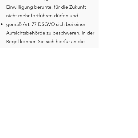
Einwilligung beruhte, für die Zukunft
nicht mehr fortführen dürfen und
gemäß Art. 77 DSGVO sich bei einer
Aufsichtsbehörde zu beschweren. In der
Regel können Sie sich hierfür an die
Aufsichtsbehörde Ihres üblichen
Aufenthaltsortes oder Arbeitsplatzes
oder unseres Kanzleisitzes wenden.
5. Widerspruchsrecht
Sofern Ihre personenbezogenen Daten
auf Grundlage von berechtigten
Interessen gemäß Art. 6 Abs. 1 S. 1 lit. f
DSGVO verarbeitet werden, haben Sie
das Recht, gemäß Art. 21 DSGVO
Widerspruch gegen die Verarbeitung